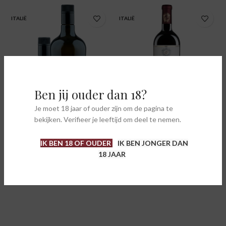
ITALIË
ITALIË
Ben jij ouder dan 18?
Je moet 18 jaar of ouder zijn om de pagina te
Extra Vierge Olijfolie 0,25CL
Paradiso 1954 Primitivo 2023
bekijken. Verifieer je leeftijd om deel te nemen.
€
9,95
€
14,95
incl. BTW
incl. BTW
IK BEN 18 OF OUDER
IK BEN JONGER DAN
18 JAAR