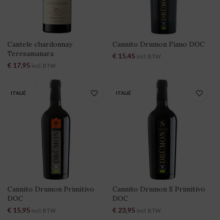
Cantele chardonnay
Cannito Drumon Fiano DOC
Teresamanara
€
15,45
incl. BTW
€
17,95
incl. BTW
ITALIË
ITALIË
Cannito Drumon Primitivo
Cannito Drumon S Primitivo
DOC
DOC
€
15,95
€
23,95
incl. BTW
incl. BTW