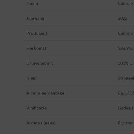
Naam
Cantele
Jaargang
2022
Producent
Cantele
Herkomst
Salento, 
Druivensoort
100% Ch
Kleur
Strogeel
Alcoholpercentage
Ca. 13,
Vinificatie
Gedeelte
Aroma’s (neus)
Rijp trop