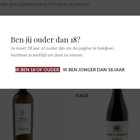
omig, goed gebalanceerd, frisheid in de afdronk
Ben jij ouder dan 18?
Je moet 18 jaar of ouder zijn om de pagina te bekijken.
Verifieer je leeftijd om deel te nemen.
IK BEN 18 OF OUDER
IK BEN JONGER DAN 18 JAAR
-19%
ITALIË