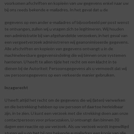
voorkomen afschriften en kopieën van uw gegevens enkel naar uw
bij ons reeds bekende e-mailadres. In het geval dat u de
gegevens op een ander e-mailadres of bijvoorbeeld per post wenst
te ontvangen, zullen wij u vragen zich te legitimeren. Wij houden
een administratie bij van afgehandelde verzoeken, in het geval van
een vergeetverzoek administreren wij geanonimiseerde gegevens.
Alle afschriften en kopieën van gegevens ontvangt u in de
machineleesbare gegevensindeling die wij binnen onze systemen
hanteren. U heeft te allen tijde het recht om een klacht in te
dienen bij de Autoriteit Persoonsgegevens als u vermoedt dat wij
uw persoonsgegevens op een verkeerde manier gebruiken.
Inzagerecht
U heeft altijd het recht om de gegevens die wij (laten) verwerken
en die betrekking hebben op uw persoon of daartoe herleidbaar
zijn, in te zien. U kunt een verzoek met die strekking doen aan onze
contactpersoon voor privacyzaken. U ontvangt dan binnen 30
dagen een reactie op uw verzoek. Als uw verzoek wordt ingewilligd
sturen wij u op het bij ons bekende e-mailadres een kopie van alle