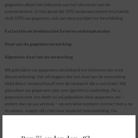
gegevens alleen ten behoeve van het uitvoeren van de
overeenkomst. In het geval dat DPD onderaannemers inschakelt,
stelt DPD uw gegevens ook aan deze partijen ter beschikking.
Facturatie
en
boekhouden
Externe verkoopkanalen
Doel van
de gegevensverwerking
Algemeen
doel
van
de
verwerking
Wij gebruiken uw gegevens uitsluitend ten behoeve van onze
dienstverlening. Dat wil zeggen dat het doel van de verwerking
altijd direct verband houdt met de opdracht die u verstrekt. Wij
gebruiken uw gegevens niet voor (gerichte) marketing. Als u
gegevens met ons deelt en wij gebruiken deze gegevens om
–
anders dan op uw verzoek – op een later moment contact met u op
te nemen, vragen wij u hiervoor expliciet toestemming. Uw
gegevens worden niet met derden gedeeld, anders dan om aan
boekhoudkundige en overige administratieve verplichtingen te
voldoen. Deze derden zijn allemaal tot geheimhouding gehouden
op grond van de overeenkomst tussen hen en ons of een eed of