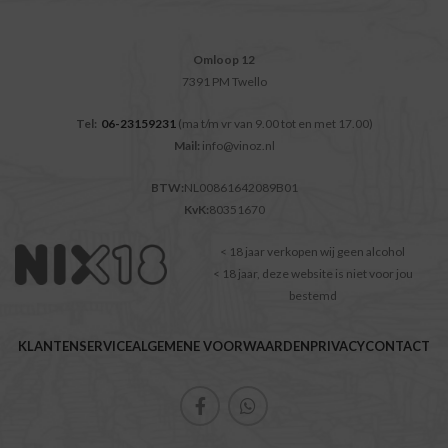
Omloop 12
7391 PM Twello
Tel:
06-23159231
(ma t/m vr van 9.00 tot en met 17.00)
Mail:
info@vinoz.nl
BTW:
NL00861642089B01
KvK:
80351670
< 18 jaar verkopen wij geen alcohol
< 18 jaar, deze website is niet voor jou
bestemd
KLANTENSERVICE
ALGEMENE VOORWAARDEN
PRIVACY
CONTACT