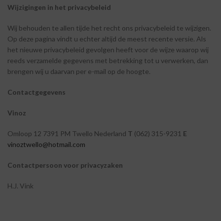
Wijzigingen
in
het
privacybeleid
Wij behouden te allen tijde het recht ons privacybeleid te wijzigen.
Op deze pagina vindt u echter altijd de meest recente versie. Als
het nieuwe privacybeleid gevolgen heeft voor de wijze waarop wij
reeds verzamelde gegevens met betrekking tot u verwerken, dan
brengen wij u daarvan per e-mail op de hoogte.
Contactgegevens
Vinoz
Omloop
12
7391 PM Twello Nederland
T
(062) 315-9231
E
vinoztwello@hotmail.com
Contactpersoon
voor
privacyzaken
H.J.
Vink