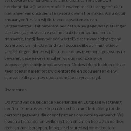
Wij bewaren uw gegevens zolang u cliënt van ons bent. Dit
betekent dat wij uw klantprofiel bewaren totdat u aangeeft dat u
niet langer van onze diensten gebruik wenst te maken. Als u dit bij
ons aangeeft zullen wij dit tevens opvatten als een
vergeetverzoek. Dit betekent ook dat we uw gegevens niet langer
dan twee jaar bewaren vanaf het laatste contactmoment of
transactie, tenzij daarvoor een wettelijke rechtvaardigingsgrond
ten grondslag ligt. Op grond van toepasselijke administratieve
verplichtingen dienen wij facturen met uw (persoons)gegevens te
bewaren, deze gegevens zullen wij dus voor zolang de
toepasselijke termijn loopt bewaren. Medewerkers hebben echter
geen toegang meer tot uw cliëntprofiel en documenten die wij
naar aanleiding van uw opdracht hebben vervaardigd.
Uw
rechten
Op grond van de geldende Nederlandse en Europese wetgeving
heeft u als betrokkene bepaalde rechten met betrekking tot de
persoonsgegevens die door of namens ons worden verwerkt. Wij
leggen u hieronder uit welke rechten dit zijn en hoe u zich op deze
rechten kunt beroepen. In beginsel sturen wij om misbruik te