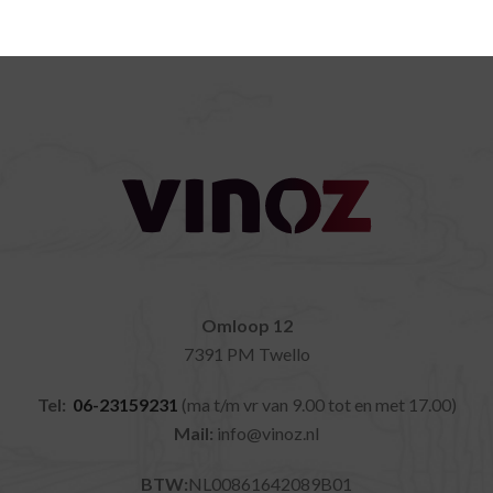
Omloop 12
7391 PM Twello
Tel:
06-23159231
(ma t/m vr van 9.00 tot en met 17.00)
Mail:
info@vinoz.nl
BTW:
NL00861642089B01