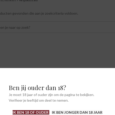
ucten gevonden die aan je zoekcriteria voldoen.
Ben jij ouder dan 18?
Je moet 18 jaar of ouder zijn om de pagina te bekijken.
Verifieer je leeftijd om deel te nemen.
IK BEN 18 OF OUDER
IK BEN JONGER DAN 18 JAAR