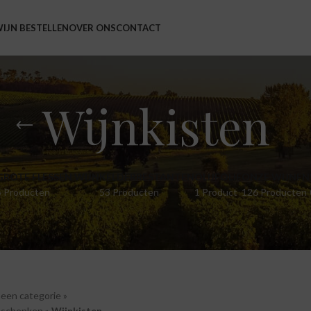
IJN BESTELLEN
OVER ONS
CONTACT
Wijnkisten
GROTE FLESSEN WIJN
KELDERRESTANTEN
OLIJFOLIE
ONZE WIJNEN
5 Producten
53 Producten
1 Product
126 Producten
een categorie
»
eschenken
»
Wijnkisten