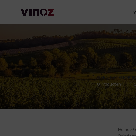
W
GEEN CATEGORIE
0 Producten
Home
»
G
Relatieg