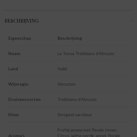
BESCHRIJVING
Eigenschap
Beschrijving
Naam
La Tessa Trebbiano d’Abruzzo
Land
Italië
Wijnregio
Abruzzen
Druivensoorten
Trebbiano d’Abruzzo
Kleur
Strogeel van kleur
Fruitig aroma met florale tonen.
Aroma’s
Citrus, witte perzik, appel, florale