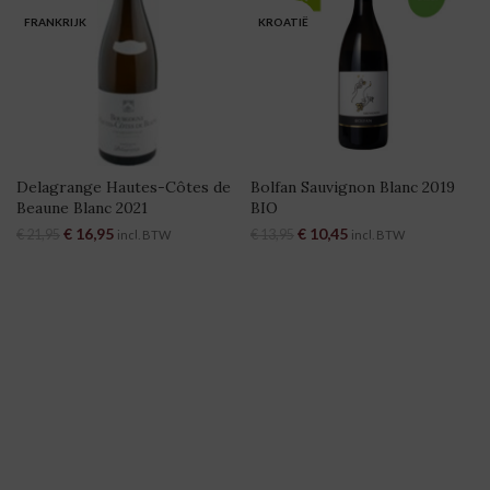
FRANKRIJK
KROATIË
Delagrange Hautes-Côtes de
Bolfan Sauvignon Blanc 2019
Beaune Blanc 2021
BIO
Oorspronkelijke prijs was:
€
16,95
Huidige prijs is:
Oorspronkelijke prijs was:
€
10,45
Huidige prijs is:
€
21,95
€
13,95
incl. BTW
incl. BTW
€ 21,95.
€ 16,95.
€ 13,95.
€ 10,45.