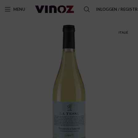
MENU
INLOGGEN / REGIST
ITALIË