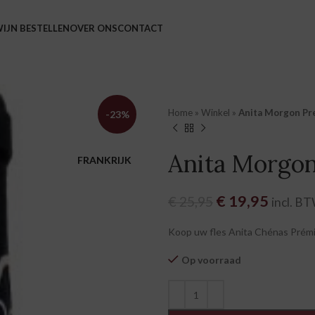
IJN BESTELLEN
OVER ONS
CONTACT
Home
»
Winkel
»
Anita Morgon Pr
-23%
Anita Morgon
FRANKRIJK
Oorspronkelijk
€
19,95
Huidige
€
25,95
incl. B
Koop uw fles Anita Chénas Prémiu
Op voorraad