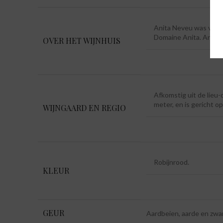
Anita Neveu was vroege
Domaine Anita. Anita g
OVER HET WIJNHUIS
Afkomstig uit de lieu-
meter, en is gericht o
WIJNGAARD EN REGIO
Robijnrood.
KLEUR
GEUR
Aardbeien, aarde en zwa