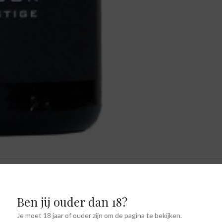
IJVING
AANVULLENDE INFORMATIE
SHIPPING & D
Ben jij ouder dan 18?
Je moet 18 jaar of ouder zijn om de pagina te bekijken.