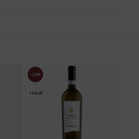
-22%
-23%
ITALIË
SPANJ