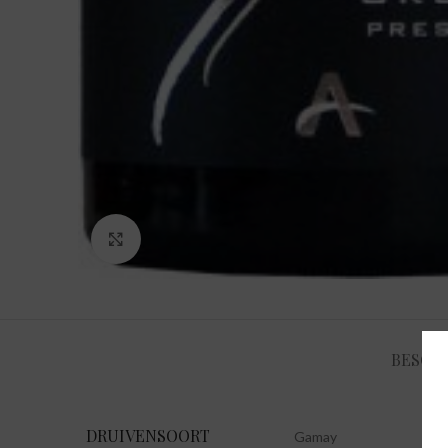
Klik om te vergroten
BESCHR
DRUIVENSOORT
Gamay