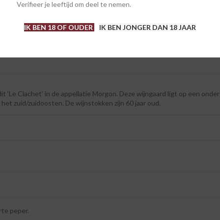
Verifieer je leeftijd om deel te nemen.
IK BEN 18 OF OUDER
IK BEN JONGER DAN 18 JAAR
r professioneel wielrenster. Met dezelfde ‘drive’ stopt ze tegenwoordi
ebruikt daarvoor alleen terroirs van hoge kwaliteit.
dit ‘Le Clachet’ in de appellatie Morgon. Deze wijngaard ligt op een ond
p het zuid/zuidoosten. De wijnstokken zijn 60 jaar oud.
rte peper.