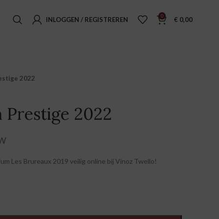
0
INLOGGEN / REGISTREREN
€
0,00
estige 2022
 Prestige 2022
e prijs was: € 25,95.
 prijs is: € 19,95.
TW
m Les Brureaux 2019 veilig online bij Vinoz Twello!