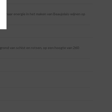
g al haar energie in het maken van Beaujolais-wijnen op
ergrond van schist en rotsen, op een hoogte van 260