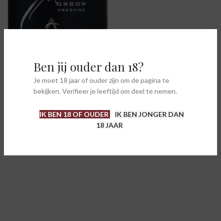
Ben jij ouder dan 18?
Anita Morgon Prestige 2022
Oorspronkelijke prijs was:
€
19,95
Huidige prijs is:
€
25,95
incl. BTW
Je moet 18 jaar of ouder zijn om de pagina te
€ 25,95.
€ 19,95.
bekijken. Verifieer je leeftijd om deel te nemen.
IK BEN 18 OF OUDER
IK BEN JONGER DAN
18 JAAR