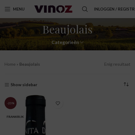
MENU
INLOGGEN / REGIST
Beaujolais
Categorieën
Home
»
Beaujolais
Enig resultaat
Show sidebar
-23%
FRANKRIJK