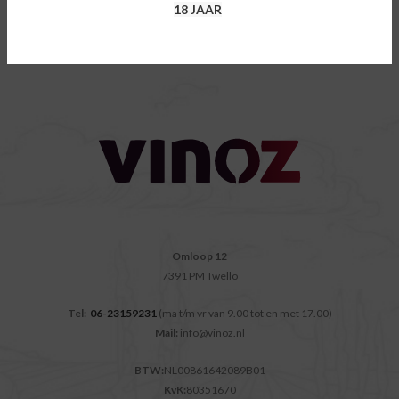
18 JAAR
Omloop 12
7391 PM Twello
Tel:
06-23159231
(ma t/m vr van 9.00 tot en met 17.00)
Mail:
info@vinoz.nl
BTW:
NL00861642089B01
KvK:
80351670