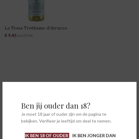
La Tessa Trebbiano d’Abruzzo
€
9,45
incl. BTW
Ben jij ouder dan 18?
Je moet 18 jaar of ouder zijn om de pagina te
bekijken. Verifieer je leeftijd om deel te nemen.
IK BEN 18 OF OUDER
IK BEN JONGER DAN