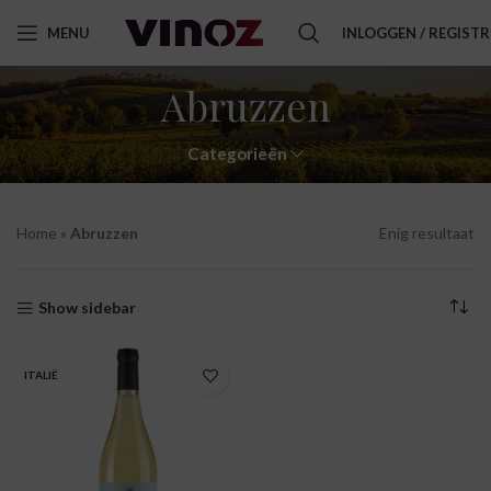
MENU
INLOGGEN / REGIST
Abruzzen
Categorieën
Home
»
Abruzzen
Enig resultaat
Show sidebar
ITALIË