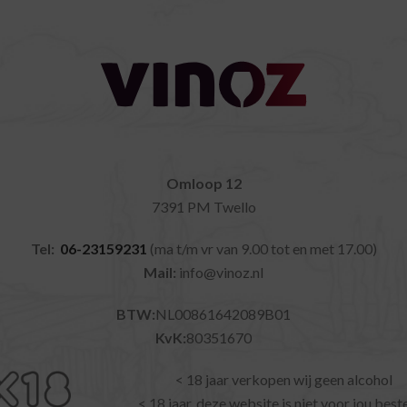
Omloop 12
7391 PM Twello
Tel:
06-23159231
(ma t/m vr van 9.00 tot en met 17.00)
Mail:
info@vinoz.nl
BTW:
NL00861642089B01
KvK:
80351670
< 18 jaar verkopen wij geen alcohol
< 18 jaar, deze website is niet voor jou bes