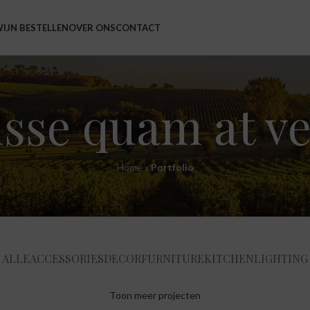
IJN BESTELLEN
OVER ONS
CONTACT
sse quam at v
Home
»
Portfolio
ALLE
ACCESSORIES
DECOR
FURNITURE
KITCHEN
LIGHTING
Toon meer projecten
NETUS EU MOLLIS HAC DIGNIS
VENENATIS NAM PHASELLUS
FURNITURE
LIGHTING