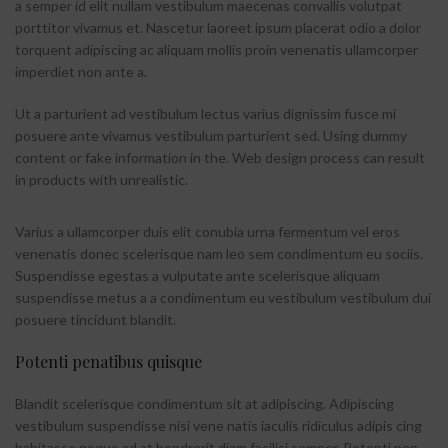
a semper id elit nullam vestibulum maecenas convallis volutpat
porttitor vivamus et. Nascetur laoreet ipsum placerat odio a dolor
torquent adipiscing ac aliquam mollis proin venenatis ullamcorper
imperdiet non ante a.
Ut a parturient ad vestibulum lectus varius dignissim fusce mi
posuere ante vivamus vestibulum parturient sed. Using dummy
content or fake information in the. Web design process can result
in products with unrealistic.
Varius a ullamcorper duis elit conubia urna fermentum vel eros
venenatis donec scelerisque nam leo sem condimentum eu sociis.
Suspendisse egestas a vulputate ante scelerisque aliquam
suspendisse metus a a condimentum eu vestibulum vestibulum dui
posuere tincidunt blandit.
Potenti penatibus quisque
Blandit scelerisque condimentum sit at adipiscing. Adipiscing
vestibulum suspendisse nisi vene natis iaculis ridiculus adipis cing
habitasse neque ad at hendrerit diam facilisi semper. Potenti pen