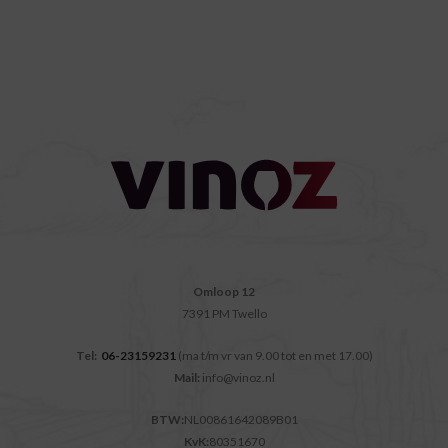
Omloop 12
7391 PM Twello
Tel:
06-23159231
(ma t/m vr van 9.00 tot en met 17.00)
Mail:
info@vinoz.nl
BTW:
NL00861642089B01
KvK:
80351670