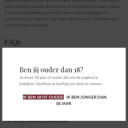
atibus quisque suspen disse fusce sociosqu lobor tis eget neque.
Commercial publishing platforms and content management
systems ensure that you can show different text, different data
using the same template.
FAQs
How this can be done for me?
Ben jij ouder dan 18?
Sodales quisque in torquent a consectetur lobortis vestibulum
consectetur metus a a interdum odio orci a est parturient nisi
Je moet 18 jaar of ouder zijn om de pagina te
pharetra vivamus a commodo tellus. Est non arcu a.
bekijken. Verifieer je leeftijd om deel te nemen.
IK BEN 18 OF OUDER
IK BEN JONGER DAN
Justo ad nullam scelerisque fel
18 JAAR
Porta nec aenean pellentesqu