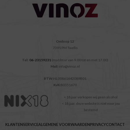
Omloop 12
7391 PM Twello
Tel:
06-23159231
(ma t/m vr van 9.00 tot en met 17.00)
Mail:
info@vinoz.nl
BTW:
NL00861642089B01
KvK:
80351670
< 18 jaar verkopen wij geen alcohol
< 18 jaar, deze website is niet voor jou
bestemd
KLANTENSERVICE
ALGEMENE VOORWAARDEN
PRIVACY
CONTACT