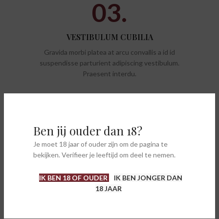
03.
VESTIBULUM CUBILIA
Gravida morbi platea at arcu convallis a id id
suspendisse parturient adipiscing vestibulum.
Praesent interdu.
Ben jij ouder dan 18?
Purus lectus scelerisque
parturient
lobortis namar
Je moet 18 jaar of ouder zijn om de pagina te
bekijken. Verifieer je leeftijd om deel te nemen.
Purus
vel sapien
a mollis fusce parturient a laoreet
IK BEN 18 OF OUDER
IK BEN JONGER DAN
vestibulum purus ullamcorper tellus ante at duira
18 JAAR
convallis ac vel a vestibulum sem ridiculus sapien.
Suscipit habitant vulputate a porta.