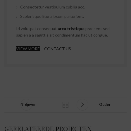
Consectetur vestibulum cubilia acc.
Scelerisque litora ipsum parturient.
Id volutpat consequat
arcu tristique
praesent sed
sapien a a sagittis sit condimentum hac ut congue.
VIEW MORE
CONTACT US
Nieuwer
Ouder
GERELATEERDE PROJECTEN