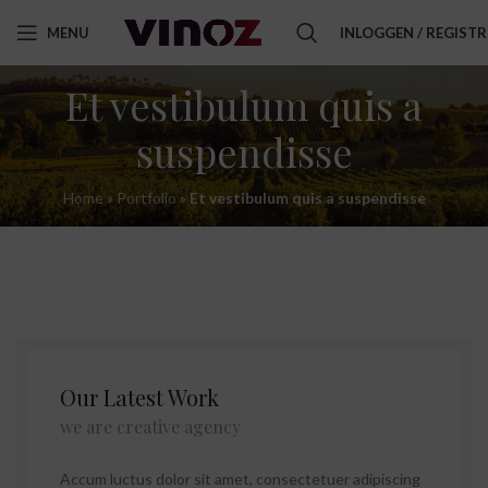
MENU
INLOGGEN / REGIST
Et vestibulum quis a
suspendisse
Home
»
Portfolio
»
Et vestibulum quis a suspendisse
Our Latest Work
we are creative agency
Accum luctus dolor sit amet, consectetuer adipiscing