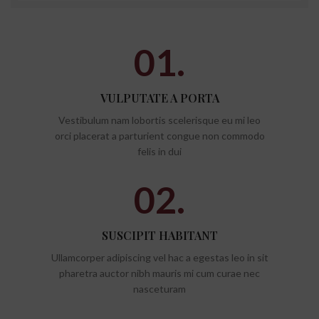
01.
VULPUTATE A PORTA
Vestibulum nam lobortis scelerisque eu mi leo
orci placerat a parturient congue non commodo
felis in dui
02.
SUSCIPIT HABITANT
Ullamcorper adipiscing vel hac a egestas leo in sit
pharetra auctor nibh mauris mi cum curae nec
nasceturam