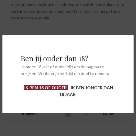
Vestibulum nam lobortis scelerisque eu mi leo orci placerat a
parturient congue non commodo felis in dui lacinia potenti
aptent torquent mia.
Ben jij ouder dan 18?
Je moet 18 jaar of ouder zijn om de pagina te
bekijken. Verifieer je leeftijd om deel te nemen.
IK BEN 18 OF OUDER
IK BEN JONGER DAN
18 JAAR
Nieuwer
Ouder