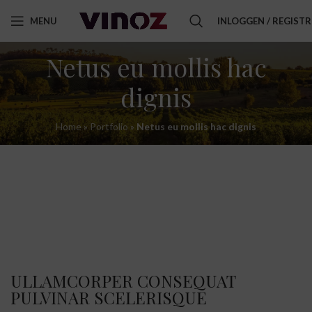
MENU
INLOGGEN / REGIST
Netus eu mollis hac
dignis
Home
»
Portfolio
»
Netus eu mollis hac dignis
ULLAMCORPER CONSEQUAT
PULVINAR SCELERISQUE