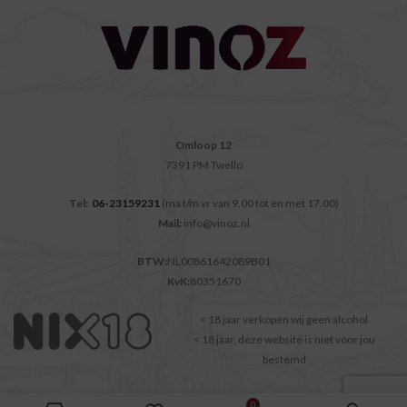
Omloop 12
7391 PM Twello
Tel:
06-23159231
(ma t/m vr van 9.00 tot en met 17.00)
Mail:
info@vinoz.nl
BTW:
NL00861642089B01
KvK:
80351670
< 18 jaar verkopen wij geen alcohol
< 18 jaar, deze website is niet voor jou
bestemd
KLANTENSERVICE
ALGEMENE VOORWAARDEN
PRIVACY
CONTACT
0