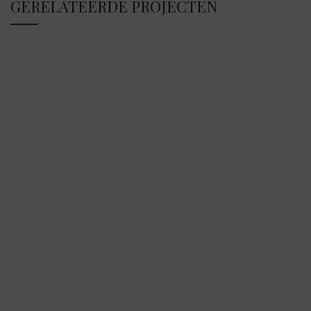
GERELATEERDE PROJECTEN
A LACUS BIBENDUM PULVINAR
FURNITURE