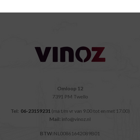
Omloop 12
7391 PM Twello
Tel:
06-23159231
(ma t/m vr van 9.00 tot en met 17.00)
Mail:
info@vinoz.nl
BTW:
NL00861642089B01