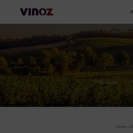
W
GEEN CATEGORIE
0 Producten
Home
»
V