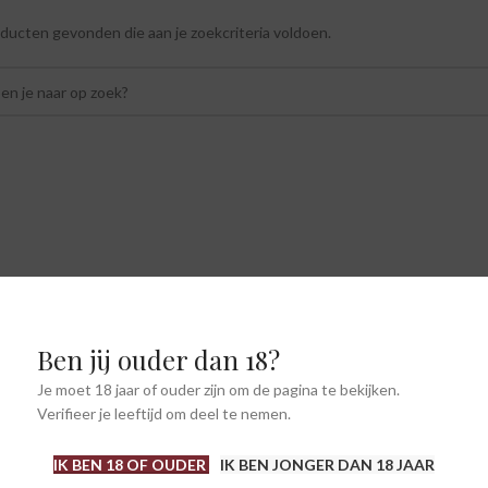
ucten gevonden die aan je zoekcriteria voldoen.
Ben jij ouder dan 18?
Je moet 18 jaar of ouder zijn om de pagina te bekijken.
Verifieer je leeftijd om deel te nemen.
IK BEN 18 OF OUDER
IK BEN JONGER DAN 18 JAAR