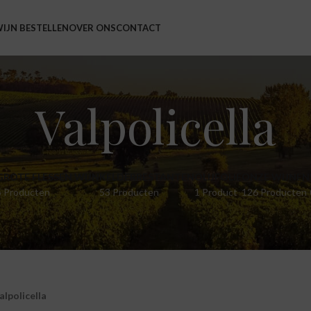
IJN BESTELLEN
OVER ONS
CONTACT
Valpolicella
GROTE FLESSEN WIJN
KELDERRESTANTEN
OLIJFOLIE
ONZE WIJNEN
5 Producten
53 Producten
1 Product
126 Producten
alpolicella