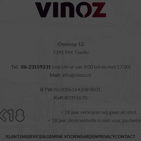
Omloop 12
7391 PM Twello
Tel:
06-23159231
(ma t/m vr van 9.00 tot en met 17.00)
Mail:
info@vinoz.nl
BTW:
NL00861642089B01
KvK:
80351670
< 18 jaar verkopen wij geen alcohol
< 18 jaar, deze website is niet voor jou bes
KLANTENSERVICE
ALGEMENE VOORWAARDEN
PRIVACY
CONTACT