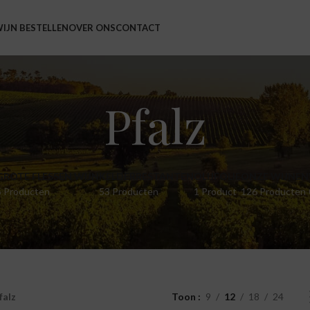
IJN BESTELLEN
OVER ONS
CONTACT
Pfalz
GROTE FLESSEN WIJN
KELDERRESTANTEN
OLIJFOLIE
ONZE WIJNEN
5 Producten
53 Producten
1 Product
126 Producten
falz
Toon
9
12
18
24