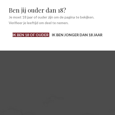
Ben jij ouder dan 18?
Je moet 18 jaar of ouder zijn om de pagina te bekijken.
Verifieer je leeftijd om deel te nemen.
IK BEN 18 OF OUDER
IK BEN JONGER DAN 18 JAAR