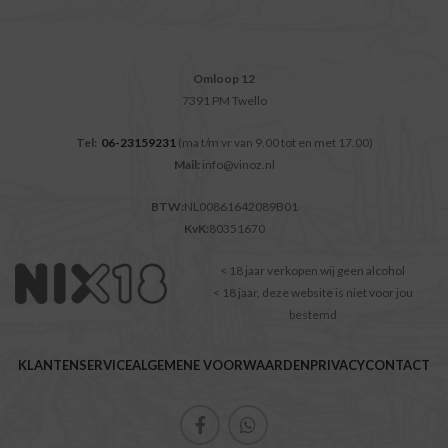
Omloop 12
7391 PM Twello
Tel:
06-23159231
(ma t/m vr van 9.00 tot en met 17.00)
Mail:
info@vinoz.nl
BTW:
NL00861642089B01
KvK:
80351670
< 18 jaar verkopen wij geen alcohol
< 18 jaar, deze website is niet voor jou
bestemd
KLANTENSERVICE
ALGEMENE VOORWAARDEN
PRIVACY
CONTACT