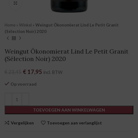
Klik om te vergroten
Home
»
Winkel
»
Weingut Ökonomierat Lind Le Petit Granit
(Sélection Noir) 2020
Weingut Ökonomierat Lind Le Petit Granit
(Sélection Noir) 2020
Oorspronkelijke prijs was: € 23,45.
€
17,95
Huidige prijs is: € 17,95.
€
23,45
incl. BTW
Op voorraad
TOEVOEGEN AAN WINKELWAGEN
Vergelijken
Toevoegen aan verlanglijst