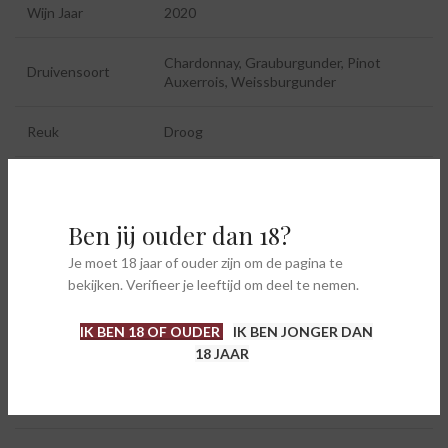
Wijn Jaar
2020
Chardonnay, Grauburgunder, Pinot
Druivensoort
Auxerrois, Weissburgunder
Reuk
Droog
Alcoholgehalte
13%
Ben jij ouder dan 18?
Drinktemperatuur
8-10 °C
Je moet 18 jaar of ouder zijn om de pagina te
Allergenen
Bevat sulfieten
bekijken. Verifieer je leeftijd om deel te nemen.
IK BEN 18 OF OUDER
IK BEN JONGER DAN
18 JAAR
AANVULLENDE INFORMATIE