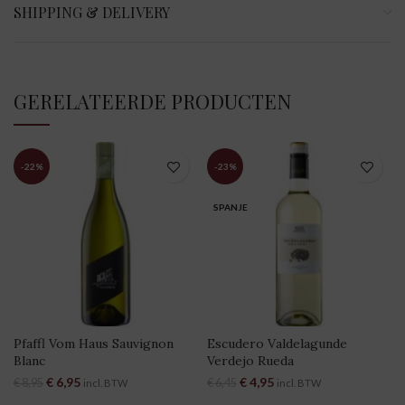
SHIPPING & DELIVERY
GERELATEERDE PRODUCTEN
-22%
-23%
SPANJE
Pfaffl Vom Haus Sauvignon
Escudero Valdelagunde
Blanc
Verdejo Rueda
Oorspronkelijke prijs was:
€
6,95
Huidige prijs is:
Oorspronkelijke prijs was:
€
4,95
Huidige prijs is:
€
8,95
€
6,45
incl. BTW
incl. BTW
€ 8,95.
€ 6,95.
€ 6,45.
€ 4,95.