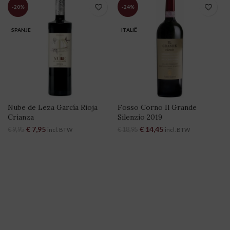
-20%
-24%
SPANJE
ITALIË
Nube de Leza García Rioja
Fosso Corno Il Grande
Crianza
Silenzio 2019
Oorspronkelijke prijs was:
€
7,95
Huidige prijs is:
Oorspronkelijke prijs was:
€
14,45
Huidige prijs is:
€
9,95
€
18,95
incl. BTW
incl. BTW
€ 9,95.
€ 7,95.
€ 18,95.
€ 14,45.