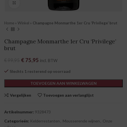
Klik om te vergroten
Home
»
Winkel
»
Champagne Monmarthe 1er Cru ‘Privilege’ brut
Champagne Monmarthe 1er Cru ‘Privilege’
brut
Oorspronkelijke prijs was: € 99,95.
€
75,95
Huidige prijs is: € 75,95.
€
99,95
incl. BTW
Slechts 1 resterend op voorraad
TOEVOEGEN AAN WINKELWAGEN
Vergelijken
Toevoegen aan verlanglijst
Artikelnummer:
9328473
Categorieën:
Kelderrestanten
,
Mousserende wijnen
,
Onze