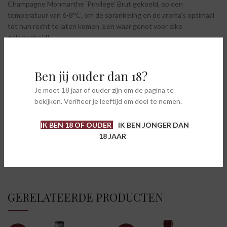
Champagne Monmarthe ‘Privilege’ Brut gekoeld, op een
temperatuur van 6-8°C, om de sprankeling en de aroma’s optimaal
tot hun recht te laten komen. Een waar genot voor elke
gelegenheid!
Ben jij ouder dan 18?
AANVULLENDE INFORMATIE
Je moet 18 jaar of ouder zijn om de pagina te
bekijken. Verifieer je leeftijd om deel te nemen.
BEOORDELINGEN (0)
IK BEN 18 OF OUDER
IK BEN JONGER DAN
18 JAAR
SHIPPING & DELIVERY
GERELATEERDE PRODUCTEN