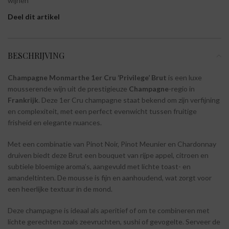
wijnen
Deel dit artikel
BESCHRIJVING
Champagne Monmarthe 1er Cru ‘Privilege’ Brut
is een luxe
mousserende wijn uit de prestigieuze
Champagne
-regio in
Frankrijk
. Deze 1er Cru champagne staat bekend om zijn verfijning
en complexiteit, met een perfect evenwicht tussen fruitige
frisheid en elegante nuances.
Met een combinatie van Pinot Noir, Pinot Meunier en Chardonnay
druiven biedt deze Brut een bouquet van rijpe appel, citroen en
subtiele bloemige aroma’s, aangevuld met lichte toast- en
amandeltinten. De mousse is fijn en aanhoudend, wat zorgt voor
een heerlijke textuur in de mond.
Deze champagne is ideaal als aperitief of om te combineren met
lichte gerechten zoals zeevruchten, sushi of gevogelte. Serveer de