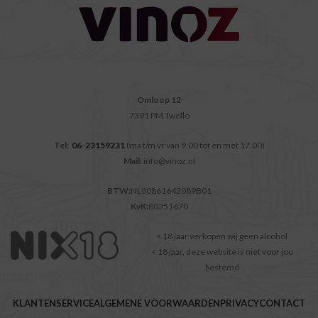
Omloop 12
7391 PM Twello
Tel:
06-23159231
(ma t/m vr van 9.00 tot en met 17.00)
Mail:
info@vinoz.nl
BTW:
NL00861642089B01
KvK:
80351670
< 18 jaar verkopen wij geen alcohol
< 18 jaar, deze website is niet voor jou
bestemd
KLANTENSERVICE
ALGEMENE VOORWAARDEN
PRIVACY
CONTACT