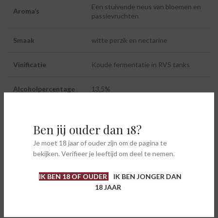
Een stuivende neus van bloemen en
Aroma’s
passievruchten
Smaak
witte perzik en nectarine
Vinificatie
Koude fermentatie in RVS tanks
Alcoholpercentage
13,5%
Serveertemperatuur
10 – 12°
Ben jij ouder dan 18?
Salades, visgerechten, gegrild wit
Lekker bij
Je moet 18 jaar of ouder zijn om de pagina te
vlees.
bekijken. Verifieer je leeftijd om deel te nemen.
IK BEN 18 OF OUDER
IK BEN JONGER DAN
18 JAAR