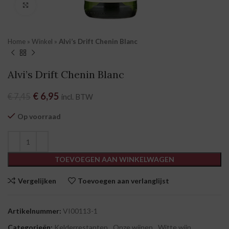
Klik om te vergroten
Home
»
Winkel
»
Alvi’s Drift Chenin Blanc
Alvi’s Drift Chenin Blanc
Oorspronkelijke prijs was: € 7,45.
€
6,95
Huidige prijs is: € 6,95.
€
7,45
incl. BTW
Op voorraad
TOEVOEGEN AAN WINKELWAGEN
Vergelijken
Toevoegen aan verlanglijst
Artikelnummer:
VI00113-1
Categorieën:
Kelderrestanten
,
Onze wijnen
,
Witte wijn