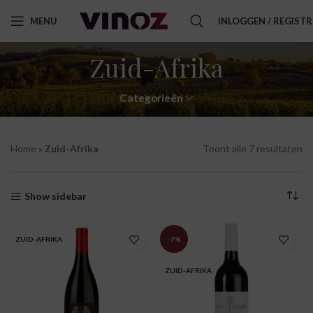
MENU
INLOGGEN / REGIST
Zuid-Afrika
Categorieën
Home
»
Zuid-Afrika
Toont alle 7 resultaten
Show sidebar
ZUID-AFRIKA
-7%
ZUID-AFRIKA