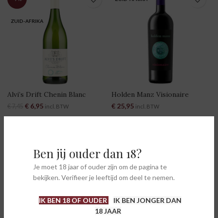
ZUID-AFRIKA
Alvi’s Drift Chenin Blanc
Holden Manz Visionaire
Oorspronkelijke prijs was:
€
6,95
Huidige prijs is:
€
25,95
€
7,45
incl. BTW
incl. BTW
€ 7,45.
€ 6,95.
ZUID-AFRIKA
Ben jij ouder dan 18?
Je moet 18 jaar of ouder zijn om de pagina te
bekijken. Verifieer je leeftijd om deel te nemen.
IK BEN 18 OF OUDER
IK BEN JONGER DAN
18 JAAR