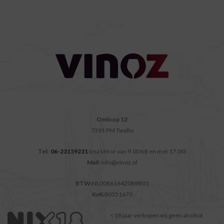
Omloop 12
7391 PM Twello
Tel:
06-23159231
(ma t/m vr van 9.00 tot en met 17.00)
Mail:
info@vinoz.nl
BTW:
NL00861642089B01
KvK:
80351670
< 18 jaar verkopen wij geen alcohol