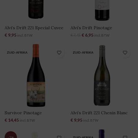
Alvi’s Drift 221 Special Cuvee
Alvi’s Drift Pinotage
€
9,95
Oorspronkelijke prijs was:
€
6,95
Huidige prijs is:
€
7,45
incl. BTW
incl. BTW
€ 7,45.
€ 6,95.
ZUID-AFRIKA
ZUID-AFRIKA
Survivor Pinotage
Alvi’s Drift 221 Chenin Blanc
€
14,45
€
9,95
incl. BTW
incl. BTW
-7%
ZUID-AFRIKA