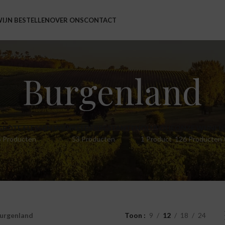
IJN BESTELLEN
OVER ONS
CONTACT
Burgenland
GROTE FLESSEN WIJN
KELDERRESTANTEN
OLIJFOLIE
ONZE WIJNEN
5 Producten
53 Producten
1 Product
126 Producten
urgenland
Toon
9
12
18
24