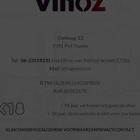
Omloop 12
7391 PM Twello
Tel:
06-23159231
(ma t/m vr van 9.00 tot en met 17.00)
Mail:
info@vinoz.nl
BTW:
NL00861642089B01
KvK:
80351670
< 18 jaar verkopen wij geen alcohol
< 18 jaar, deze website is niet voor jou bes
KLANTENSERVICE
ALGEMENE VOORWAARDEN
PRIVACY
CONTACT