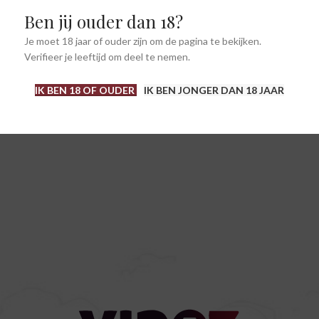
Ben jij ouder dan 18?
Je moet 18 jaar of ouder zijn om de pagina te bekijken.
Verifieer je leeftijd om deel te nemen.
IK BEN 18 OF OUDER
IK BEN JONGER DAN 18 JAAR