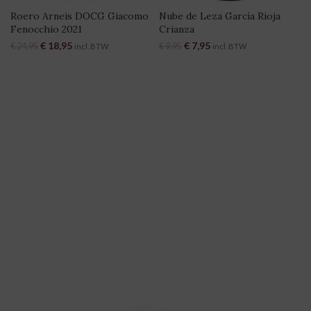
Roero Arneis DOCG Giacomo
Nube de Leza García Rioja
Fenocchio 2021
Crianza
Oorspronkelijke prijs was:
€
18,95
Huidige prijs is:
Oorspronkelijke prijs was:
€
7,95
Huidige prijs is:
€
24,95
€
9,95
incl. BTW
incl. BTW
€ 24,95.
€ 18,95.
€ 9,95.
€ 7,95.