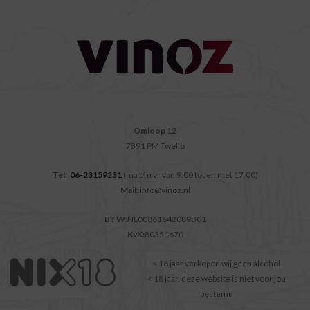
Omloop 12
7391 PM Twello
Tel:
06-23159231
(ma t/m vr van 9.00 tot en met 17.00)
Mail:
info@vinoz.nl
BTW:
NL00861642089B01
KvK:
80351670
< 18 jaar verkopen wij geen alcohol
< 18 jaar, deze website is niet voor jou
bestemd