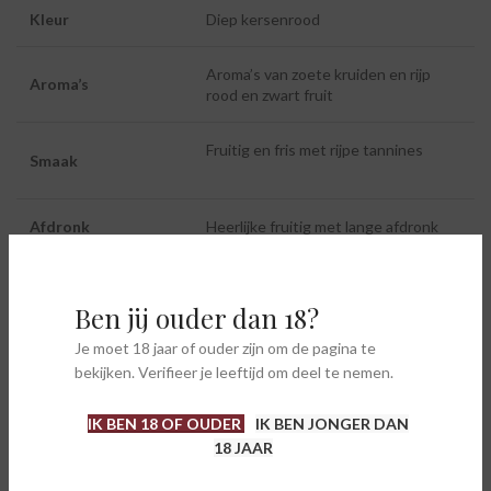
Kleur
Diep kersenrood
Aroma’s van zoete kruiden en rijp
Aroma’s
rood en zwart fruit
Fruitig en fris met rijpe tannines
Smaak
Afdronk
Heerlijke fruitig met lange afdronk
Alcoholpercentage
14,5%
Ben jij ouder dan 18?
Serveertemperatuur
16-18°C
Je moet 18 jaar of ouder zijn om de pagina te
bekijken. Verifieer je leeftijd om deel te nemen.
IK BEN 18 OF OUDER
IK BEN JONGER DAN
18 JAAR
AANVULLENDE INFORMATIE