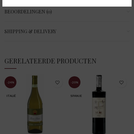
BEOORDELINGEN (0)
SHIPPING & DELIVERY
GERELATEERDE PRODUCTEN
-24%
-20%
ITALIË
SPANJE