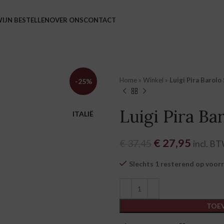
IJN BESTELLEN
OVER ONS
CONTACT
Home
»
Winkel
»
Luigi Pira Barol
-25%
Luigi Pira Ba
ITALIË
Oorspronkelijk
€
27,95
Huidige
€
37,45
incl. B
Slechts 1 resterend op voor
TOE