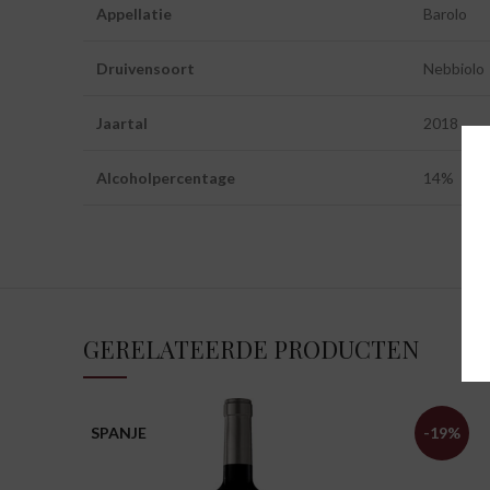
Appellatie
Barolo
Druivensoort
Nebbiolo
Jaartal
2018
Alcoholpercentage
14%
GERELATEERDE PRODUCTEN
SPANJE
-19%