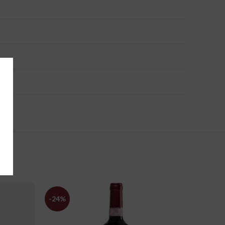
-24%
-22%