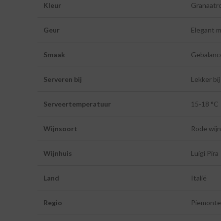
Kleur
Granaatro
Geur
Elegant m
Smaak
Gebalance
Serveren bij
Lekker bi
Serveertemperatuur
15-18 °C
Wijnsoort
Rode wijn
Wijnhuis
Luigi Pira
Land
Italië
Regio
Piemonte