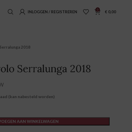
0
INLOGGEN / REGISTREREN
€
0,00
o Serralunga 2018
rolo Serralunga 2018
e prijs was: € 37,45.
 prijs is: € 27,95.
TW
raad (kan nabesteld worden)
VOEGEN AAN WINKELWAGEN