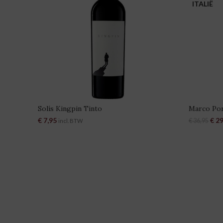
ITALIË
Solís Kingpin Tinto
Marco Por
€
7,95
Oors
€
29
€
36,95
incl. BTW
TOEVOEGEN AAN WINKELWAGEN
TOE