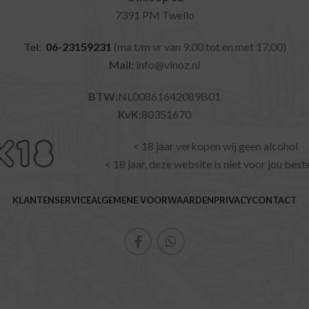
7391 PM Twello
Tel:
06-23159231
(ma t/m vr van 9.00 tot en met 17.00)
Mail:
info@vinoz.nl
BTW:
NL00861642089B01
KvK:
80351670
< 18 jaar verkopen wij geen alcohol
< 18 jaar, deze website is niet voor jou bes
KLANTENSERVICE
ALGEMENE VOORWAARDEN
PRIVACY
CONTACT