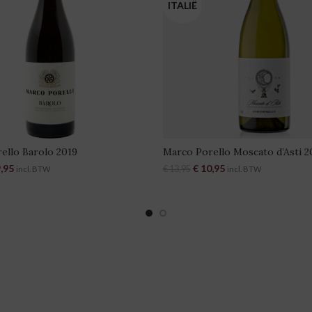
ITALIË
ello Barolo 2019
Marco Porello Moscato d’Asti 2
pronkelijke prijs was: € 36,95.
,95
Huidige prijs is: € 29,95.
Oorspronkelijke prijs was: €
€
10,95
Huidige prijs is: € 10
€
13,95
incl. BTW
incl. BTW
VOEGEN AAN WINKELWAGEN
TOEVOEGEN AAN WINKELW