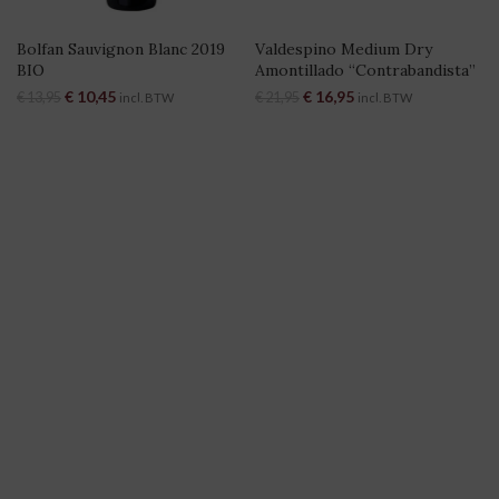
Bolfan Sauvignon Blanc 2019
Valdespino Medium Dry
BIO
Amontillado “Contrabandista”
Oorspronkelijke prijs was:
€
10,45
Huidige prijs is:
Oorspronkelijke prijs was:
€
16,95
Huidige prijs is:
€
13,95
€
21,95
incl. BTW
incl. BTW
€ 13,95.
€ 10,45.
€ 21,95.
€ 16,95.