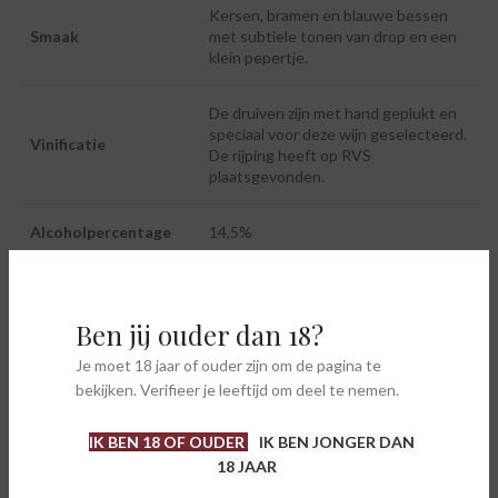
Kersen, bramen en blauwe bessen
Smaak
met subtiele tonen van drop en een
klein pepertje.
De druiven zijn met hand geplukt en
speciaal voor deze wijn geselecteerd.
Vinificatie
De rijping heeft op RVS
plaatsgevonden.
Alcoholpercentage
14,5%
Serveertemperatuur
16 – 18°
Ben jij ouder dan 18?
Pasta, kalfsvlees, varkensvlees, wild
Lekker bij
(hert) en gevogelte.
Je moet 18 jaar of ouder zijn om de pagina te
bekijken. Verifieer je leeftijd om deel te nemen.
IK BEN 18 OF OUDER
IK BEN JONGER DAN
18 JAAR
AANVULLENDE INFORMATIE