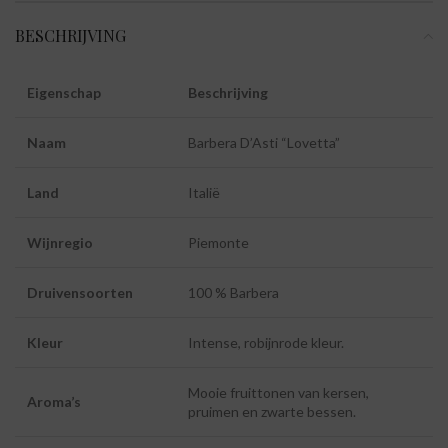
BESCHRIJVING
Eigenschap
Beschrijving
Naam
Barbera D’Asti “Lovetta”
Land
Italië
Wijnregio
Piemonte
Druivensoorten
100 % Barbera
Kleur
Intense, robijnrode kleur.
Mooie fruittonen van kersen,
Aroma’s
pruimen en zwarte bessen.