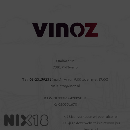
Omloop 12
7391 PM Twello
Tel:
06-23159231
(ma t/m vr van 9.00 tot en met 17.00)
Mail:
info@vinoz.nl
BTW:
NL00861642089B01
KvK:
80351670
< 18 jaar verkopen wij geen alcohol
< 18 jaar, deze website is niet voor jou
bestemd