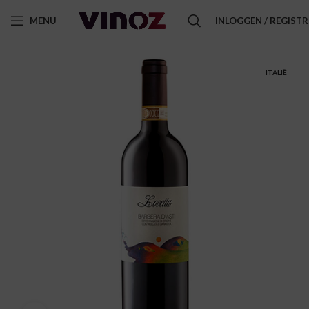
MENU
INLOGGEN / REGIST
ITALIË