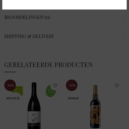
BEOORDELINGEN (0)
SHIPPING & DELIVERY
GERELATEERDE PRODUCTEN
-25%
-23%
KROATIË
SPANJE