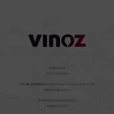
Omloop 12
7391 PM Twello
Tel:
06-23159231
(ma t/m vr van 9.00 tot en met 17.00)
Mail:
info@vinoz.nl
BTW:
NL00861642089B01
KvK:
80351670