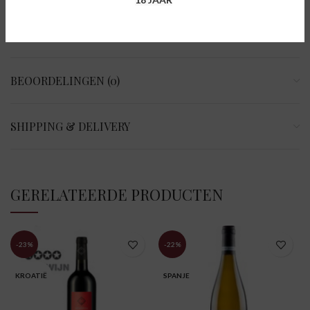
AANVULLENDE INFORMATIE
BEOORDELINGEN (0)
SHIPPING & DELIVERY
GERELATEERDE PRODUCTEN
-23%
-22%
KROATIË
SPANJE