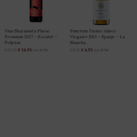
Vina Skaramuča Plavac
Punctum Viento Aliseo
Premium 2017 – Kroatië –
Viognier BIO – Spanje – La
Peljesac
Mancha
Oorspronkelijke prijs was:
€
16,95
Huidige prijs is:
Oorspronkelijke prijs was:
€
6,95
Huidige prijs is:
€
21,95
€
8,95
incl. BTW
incl. BTW
€ 21,95.
€ 16,95.
€ 8,95.
€ 6,95.